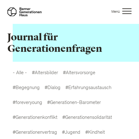
Direkt
zum
Menü
Inhalt
Journal für
Generationenfragen
- Alle -
#Altersbilder
#Altersvorsorge
#Begegnung
#Dialog
#Erfahrungsaustausch
#foreveryoung
#Generationen-Barometer
#Generationenkonflikt
#Generationensolidarität
#Generationenvertrag
#Jugend
#Kindheit