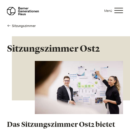
Direkt
zum
Menü
Inhalt
Pfadnavigation
Sitzungszimmer
Sitzungszimmer Ost2
Das Sitzungszimmer Ost2 bietet