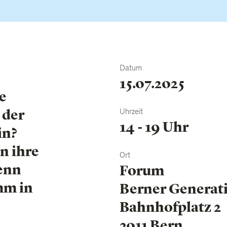
Datum
s
15.07.2025
e
 der
Uhrzeit
14 - 19 Uhr
in?
n ihre
Ort
enn
Forum
mm in
Berner Generat
Bahnhofplatz 2
3011 Bern