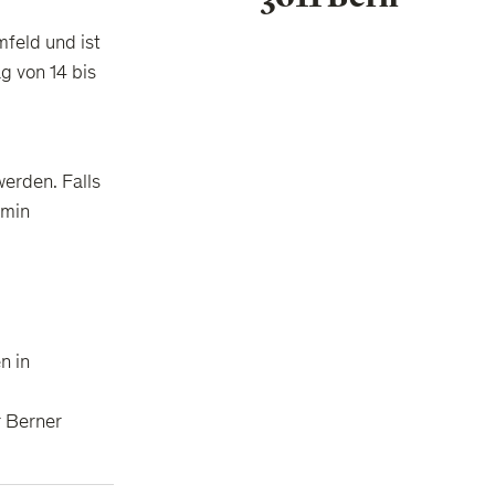
mfeld und ist
g von 14 bis
werden. Falls
rmin
n in
r Berner