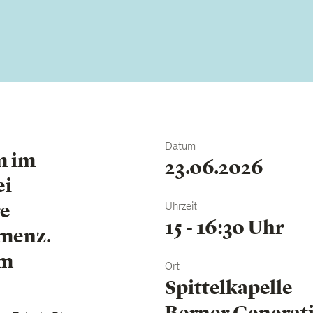
Datum
m im
23.06.2026
ei
re
Uhrzeit
15 - 16:30 Uhr
menz.
am
Ort
Spittelkapelle
Berner Generat