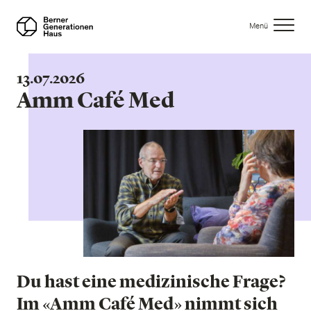
Direkt
zum
Menü
Inhalt
13.07.2026
Amm Café Med
Du hast eine medizinische Frage?
Im «Amm Café Med» nimmt sich