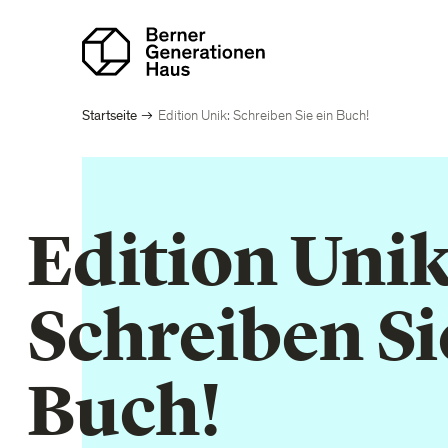
Direkt
zum
Inhalt
Pfadnavigation
Startseite
Edition Unik: Schreiben Sie ein Buch!
Edition Unik
Schreiben Si
Buch!