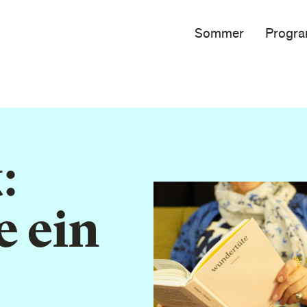
Sommer
Progr
:
e ein