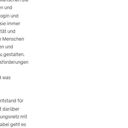
 Menschen die
en und
login und
 sie immer
ität und
ie Menschen
hen und
 gestalten.
ausforderungen
d was
ntstand für
t darüber
hungsnetz mit
abei geht es