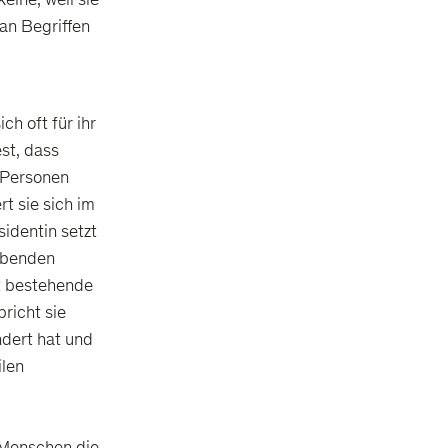
eine, weil sie
 an Begriffen
ch oft für ihr
est, dass
 Personen
t sie sich im
sidentin setzt
lebenden
t bestehende
richt sie
ndert hat und
ilen