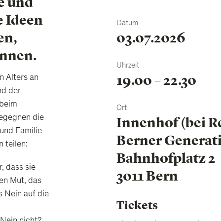
e und
e Ideen
Datum
03.07.2026
en,
ennen.
Uhrzeit
19.00 – 22.30
 Alters an
nd der
 beim
Ort
egegnen die
Innenhof (bei R
und Familie
Berner Generat
 teilen:
Bahnhofplatz 2
, dass sie
3011 Bern
den Mut, das
 Nein auf die
Tickets
 Nein nicht?