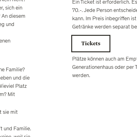
Ein Ticket ist erforderlich. E
, sich ein
70.-. Jede Person entscheidet
? An diesem
kann. Im Preis inbegriffen is
Weg und
Getränke werden separat bez
genen
Tickets
Plätze können auch am Emp
Generationenhaus oder per T
ne Familie?
werden.
Leben und die
eviel Platz
em? Mit
t sie mit
t und Familie.