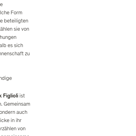
ne
lche Form
e beteiligten
ählen sie von
ehungen
lb es sich
nnenschaft zu
endige
 Figlioli
ist
n. Gemeinsam
 sondern auch
cke in ihr
rzählen von