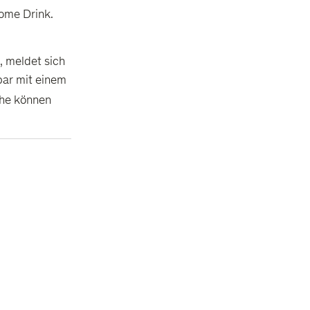
come Drink.
, meldet sich
bar mit einem
he können