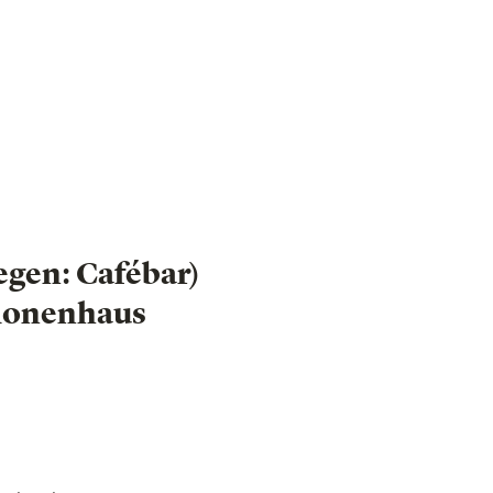
egen: Cafébar)
ionenhaus