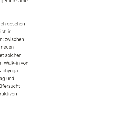
nd gemeinsame
ich gesehen
ich in
en: zwischen
r neuen
t solchen
rn Walk-in von
Lachyoga-
tag und
Eifersucht
ruktiven