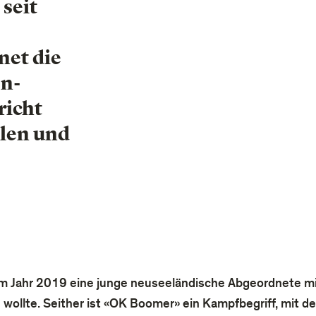
 seit
net die
en-
richt
llen und
ch im Jahr 2019 eine junge neuseeländische Abgeordnete m
ollte. Seither ist «OK Boomer» ein Kampfbegriff, mit dem 