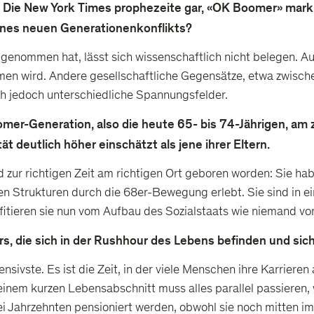
 Die New York Times prophezeite gar, «OK Boomer» mark
ines neuen Generationenkonflikts?
abgenommen hat, lässt sich wissenschaftlich nicht belegen.
mmen wird. Andere gesellschaftliche Gegensätze, etwa zwisc
ch jedoch unterschiedliche Spannungsfelder.
r-Generation, also die heute 65- bis 74-Jährigen, am zu
t deutlich höher einschätzt als jene ihrer Eltern.
d zur richtigen Zeit am richtigen Ort geboren worden: Sie h
n Strukturen durch die 68er-Bewegung erlebt. Sie sind in ei
fitieren sie nun vom Aufbau des Sozialstaats wie niemand vor
s, die sich in der Rushhour des Lebens befinden und sich
nsivste. Es ist die Zeit, in der viele Menschen ihre Karrieren
einem kurzen Lebensabschnitt muss alles parallel passieren,
drei Jahrzehnten pensioniert werden, obwohl sie noch mitten i