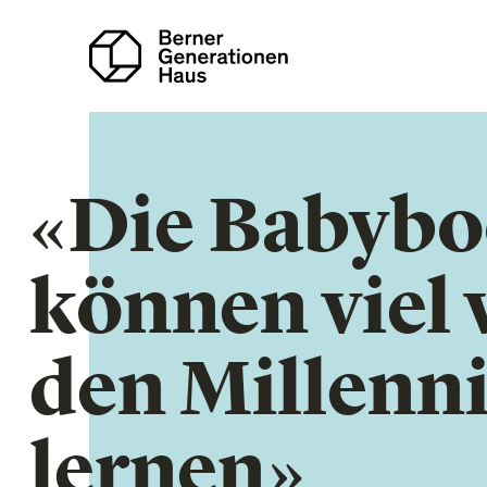
Direkt
zum
Inhalt
«Die Babyb
können viel 
den Millenni
lernen»