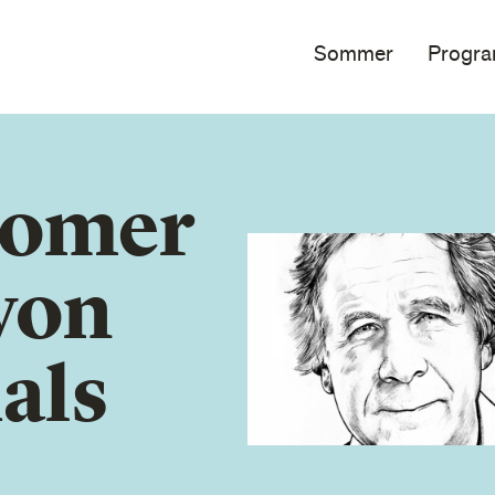
Sommer
Progr
oomer
von
als