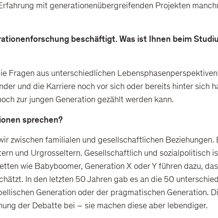
Erfahrung mit generationenübergreifenden Projekten manchma
erationenforschung beschäftigt. Was ist Ihnen beim Stu
ie Fragen aus unterschiedlichen Lebensphasenperspektiven –
der und die Karriere noch vor sich oder bereits hinter sich h
 noch zur jungen Generation gezählt werden kann.
tionen sprechen?
wir zwischen familialen und gesellschaftlichen Beziehungen. 
rn und Urgrosseltern. Gesellschaftlich und sozialpolitisch is
tiketten wie Babyboomer, Generation X oder Y führen dazu, d
chätzt. In den letzten 50 Jahren gab es an die 50 unterschie
ebellischen Generation oder der pragmatischen Generation. D
chung der Debatte bei – sie machen diese aber lebendiger.