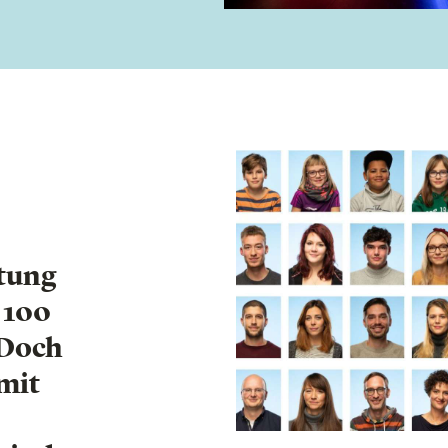
rtung
 100
 Doch
 mit