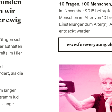
binden
10 Fragen, 100 Menschen
n wir
Im November 2018 befragte
Menschen im Alter von 10 bis
er ewig
Einstellungen zum Alter(n). 
entdeckt werden.
äftigen sich
www.foreveryoung.c
er aufhalten
reits im Hier
nd
ert, als die
im langen
ogramm lud
s lange