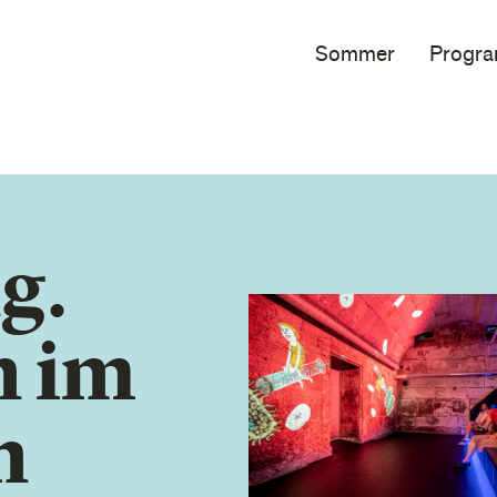
Sommer
Progr
g.
 im
n