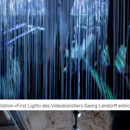
tion «First Light» des Videokünstlers Georg Lendorff erblic